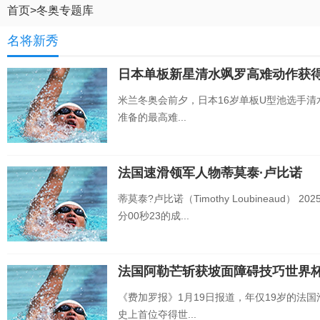
首页
>
冬奥专题库
名将新秀
日本单板新星清水飒罗高难动作获
米兰冬奥会前夕，日本16岁单板U型池选手清水
准备的最高难...
法国速滑领军人物蒂莫泰·卢比诺
蒂莫泰?卢比诺（Timothy Loubineaud
分00秒23的成...
法国阿勒芒斩获坡面障碍技巧世界
《费加罗报》1月19日报道，年仅19岁的法国滑雪
史上首位夺得世...