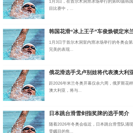
1月3日，在首尔木洞滑冰场举行的第80届
目比赛中，...
韩国花滑“冰上王子”车俊焕锁定米
1月3日于首尔木洞室内滑冰场举行的冬奥会
完美的表现...
俄花滑选手戈卢别娃将代表澳大利
距2026年米兰冬奥开幕仅余六周，俄罗斯花样滑冰选
澳大利亚，将与...
日本跳台滑雪剑指奖牌的选手简介
随着2026年冬奥会临近，日本跳台滑雪队
受瞩目的焦...