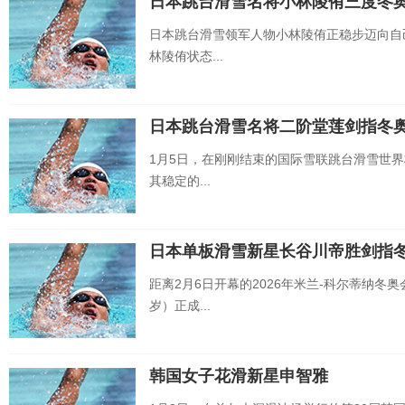
日本跳台滑雪名将小林陵侑三度冬
日本跳台滑雪领军人物小林陵侑正稳步迈向自
林陵侑状态...
日本跳台滑雪名将二阶堂莲剑指冬
1月5日，在刚刚结束的国际雪联跳台滑雪世
其稳定的...
日本单板滑雪新星长谷川帝胜剑指
距离2月6日开幕的2026年米兰-科尔蒂纳冬
岁）正成...
韩国女子花滑新星申智雅