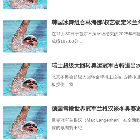
韩国冰舞组合林海娜/权艺锁定米兰
在11月30日于首尔木洞冰场结束的2025年
成绩187.00分...
瑞士超级大回转奥运冠军古特退出20
北京冬奥会超级大回转金牌得主拉拉·古特-贝赫拉米
板损伤，将...
德国雪橇世界冠军兰根汉谈冬奥赛
世界冠军兰根汉（Max Langenhan）在
佐的氛围赞不绝...