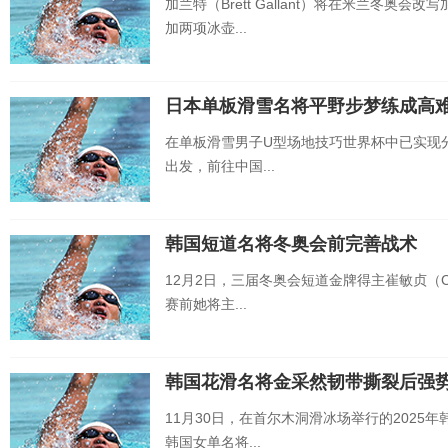
加兰特（Brett Gallant）将在米兰冬
加两项冰壶...
日本单板滑雪名将平野步梦练成高
在单板滑雪男子U型场地技巧世界杯中已实现
出发，前往中国...
韩国短道名将冬奥会前完善战术
12月2日，三届冬奥会短道金牌得主崔敏贞（Cho
赛前她将主...
韩国花滑名将金采然韧带撕裂后强
11月30日，在首尔木洞滑冰场举行的2025
韩国女单名将...