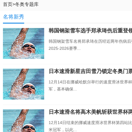
首页
>
冬奥专题库
名将新秀
韩国钢架雪车选手郑承琦伤后重登
韩国钢架雪车名将郑承琦在历经近两年伤病后强
2025-2026赛季...
日本速滑新星吉田雪乃锁定冬奥门
12月14日在挪威哈默尔举行的速度滑冰世界
军，基本确保...
日本速滑名将高木美帆斩获世界杯两
12月14日结束的挪威速度滑冰世界杯第四站比
米冠军，以此...