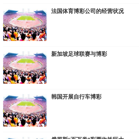
法国体育博彩公司的经营状况
新加坡足球联赛与博彩
韩国开展自行车博彩