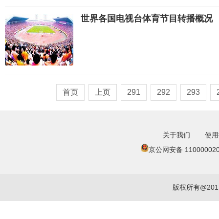
世界各国电视台体育节目转播概况
首页
上页
291
292
293
关于我们
使用
京公网安备 110000020
版权所有@20