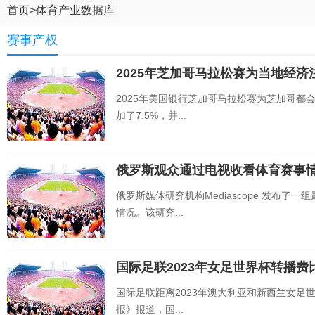
首页
>
体育产业数据库
赛事产权
2025年芝加哥马拉松赛为当地经济注
2025年美国银行芝加哥马拉松赛为芝加哥都会
加了7.5%，并...
俄罗斯观众通过电视收看体育赛事
俄罗斯媒体研究机构Mediascope 发布
情况。该研究...
国际足联2023年女足世界杯转播费
国际足联距离2023年澳大利亚和新西兰女足
报》报道，国...