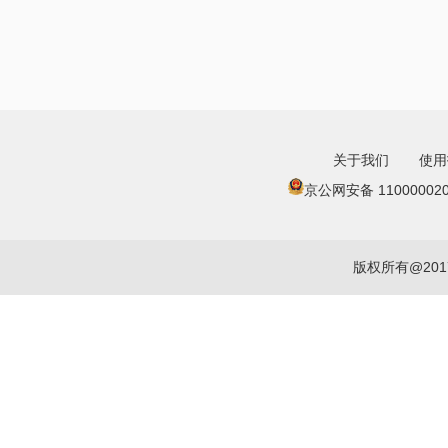
关于我们
使用
京公网安备 110000020
版权所有@20