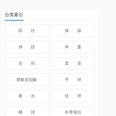
分类索引
田 径
体 操
摔 跤
举 重
击 剑
柔 道
赛艇皮划艇
手 球
拳 击
排 球
网 球
冬季项目