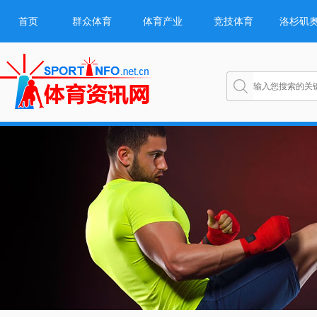
首页
群众体育
体育产业
竞技体育
洛杉矶