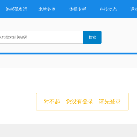
洛杉矶奥运
米兰冬奥
体操专栏
科技动态
运
对不起，您没有登录，请先登录