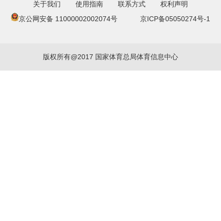
关于我们
使用指南
联系方式
权利声明
京公网安备 11000002002074号
京ICP备05050274号-1
版权所有@2017 国家体育总局体育信息中心