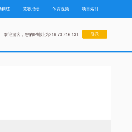
动训练
竞赛成绩
体育视频
项目索引
登录
欢迎游客，您的IP地址为216.73.216.131