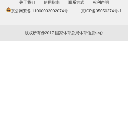
关于我们
使用指南
联系方式
权利声明
京公网安备 11000002002074号
京ICP备05050274号-1
版权所有@2017 国家体育总局体育信息中心