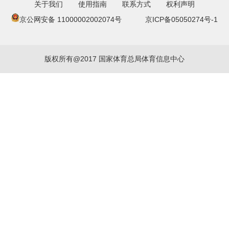
关于我们
使用指南
联系方式
权利声明
京公网安备 11000002002074号
京ICP备05050274号-1
版权所有@2017 国家体育总局体育信息中心