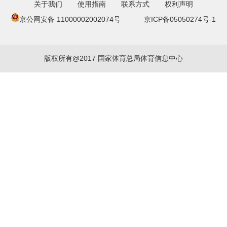
关于我们
使用指南
联系方式
权利声明
京公网安备 11000002002074号
京ICP备05050274号-1
版权所有@2017 国家体育总局体育信息中心