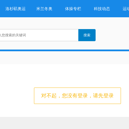
洛杉矶奥运
米兰冬奥
体操专栏
科技动态
运
对不起，您没有登录，请先登录