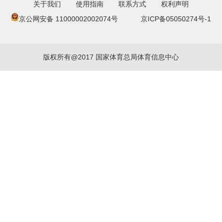
关于我们
使用指南
联系方式
权利声明
京公网安备 11000002002074号
京ICP备05050274号-1
版权所有@2017 国家体育总局体育信息中心