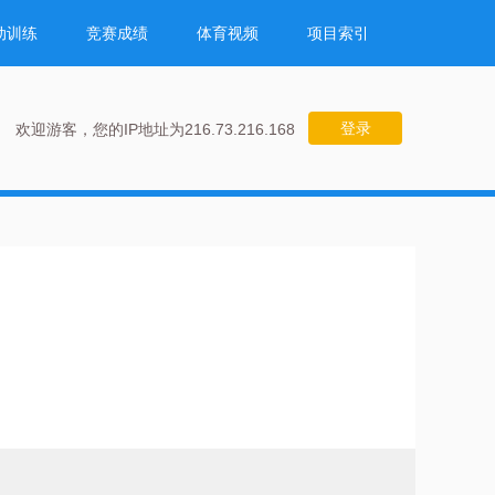
动训练
竞赛成绩
体育视频
项目索引
登录
欢迎游客，您的IP地址为216.73.216.168