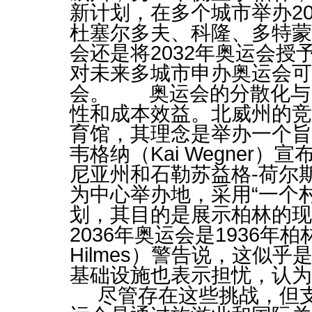
新计划，在多个城市举办2
杜塞尔多夫、科隆、多特蒙
会还是将2032年奥运会
对未来多城市申办奥运会可能
会。 奥运会的分散化与国
性和成本效益。北威州的竞标
育馆，其理念是举办一个
韦格纳（Kai Wegne
尼亚州和石勒苏益格-荷尔斯
为中心举办地，采用“一个
划，其目的是展示柏林的
2036年奥运会是1936年柏
Hilmes）警告说，这似
基础设施也表示担忧，认
尽管存在这些挑战，但支