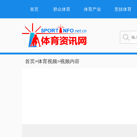
首页
群众体育
体育产业
竞技体育
首页
>
体育视频
>
视频内容