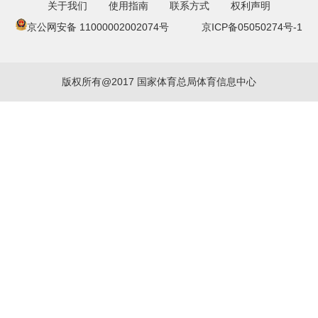
关于我们
使用指南
联系方式
权利声明
京公网安备 11000002002074号
京ICP备05050274号-1
版权所有@2017 国家体育总局体育信息中心