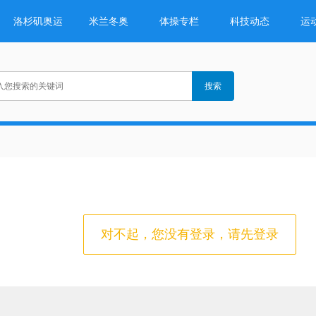
洛杉矶奥运
米兰冬奥
体操专栏
科技动态
运
对不起，您没有登录，请先登录