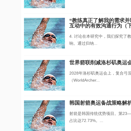
“教练真正了解我的需求并
互动中的有效沟通行为（
4. 讨论在本研究中，我们探究
响。通过归纳...
世界箭联削减洛杉矶奥运
2028年洛杉矶奥运会上，复合弓
（WorldArcher...
韩国射箭奥运备战策略解
射箭是韩国传统优势项目。第23—
占比达72.73%。...