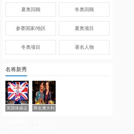
夏奥回顾
冬奥回顾
参赛国家/地区
夏奥项目
冬奥项目
著名人物
名将新秀
英国体操运
两名澳大利
动员马克斯
亚霹雳舞选
宣布巴黎奥
手获2024年
运会后退役
巴黎奥运参