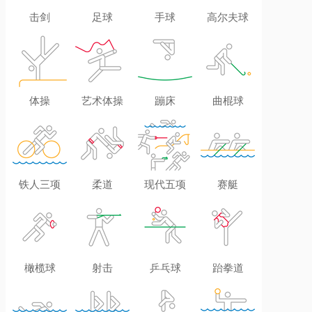
击剑
足球
手球
高尔夫球
体操
艺术体操
蹦床
曲棍球
铁人三项
柔道
现代五项
赛艇
橄榄球
射击
乒乓球
跆拳道