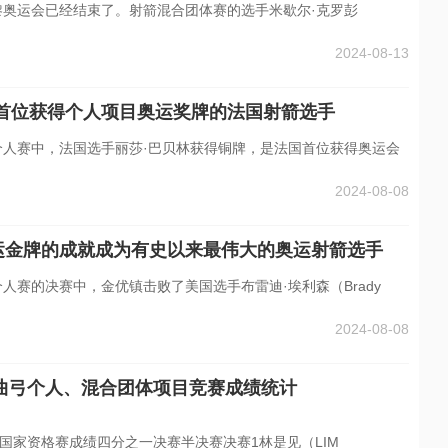
巴黎奥运会已经结束了。射箭混合团体赛的选手米歇尔·克罗彭
2024-08-13
为首位获得个人项目奥运奖牌的法国射箭选手
弓个人赛中，法国选手丽莎·巴贝林获得铜牌，是法国首位获得奥运会
2024-08-08
运金牌的成就成为有史以来最伟大的奥运射箭选手
个人赛的决赛中，金优镇击败了美国选手布雷迪·埃利森（Brady
2024-08-08
反曲弓个人、混合团体项目竞赛成绩统计
国家资格赛成绩四分之一决赛半决赛决赛1林是见（LIM