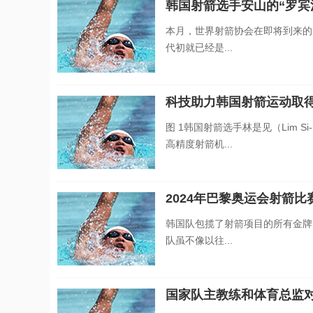
韩国射箭选手安山的“罗宾
本月，世界射箭协会在即将到来的
代初就已经是...
科技助力韩国射箭运动取
图 1韩国射箭选手林是见（Lim 
高精度射箭机...
2024年巴黎奥运会射箭
韩国队包揽了射箭项目的所有金牌
队虽不像以往...
国家队主教练和体育总监对