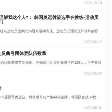
2025-10-24
理解我这个人”： 韩国奥运射箭选手在教练-运动员
下）
了教练与运动员之间的沟通对运动表现、运动员心理状况和训练的影
2025-06-12
会反曲弓团体赛队伍数量
混合团体赛将首次亮相。为确保运动员配额维持在128人，世界箭联
2025-05-30
析
33届夏季奥运会，射箭项目共产生44枚金牌，韩国队独揽32枚，
2025-05-30