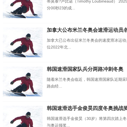
蒂莫泰?卢比诺（Timothy Loubineaud
分00秒23的成...
加拿大公布米兰冬奥会速滑运动员
加拿大已公布出征米兰冬奥会的速度滑冰运动
位2022年北...
韩国速滑国家队兵分两路冲刺冬奥
随着米兰冬奥会临近，韩国速滑国家队近期采取
路由经...
韩国速滑选手金俊昊四度冬奥挑战
韩国速滑选手金俊昊（30岁）将第四次踏上冬
与奥运领奖...