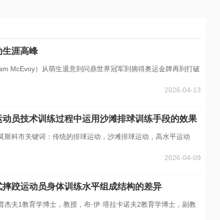
动生涯高峰
am McEvoy）从萌生退意到问鼎世界冠军到摘得奥运金牌再到打破
2026-04-13
运动员技术训练过程中运用沙滩排球训练手段的效果
，莫斯科市关键词：传统的排球运动，沙滩排球运动，高水平运动
2026-04-09
式摔跤运动员身体训练水平组成结构的差异
普杰夫1教育学博士，教授，布·伊·塔拉卡诺夫2教育学博士，副教