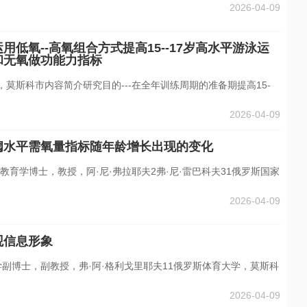
2026-04-09
低氧--高氧组合方式提高15--17岁高水平游泳运
和无氧做功能力指标
，莫斯科市内容简介研究目的---在全年训练周期的准备期提高15-
2026-04-09
阈水平需氧量指标随年龄增长出现的变化
2教育学博士，教授，阿·尼·弗拉耶夫2弗·尼·雷巴科夫31俄罗斯国家
2026-04-09
观信息形象
学副博士，副教授，弗·阿·格利戈里耶夫11俄罗斯体育大学，莫斯科
2026-04-09