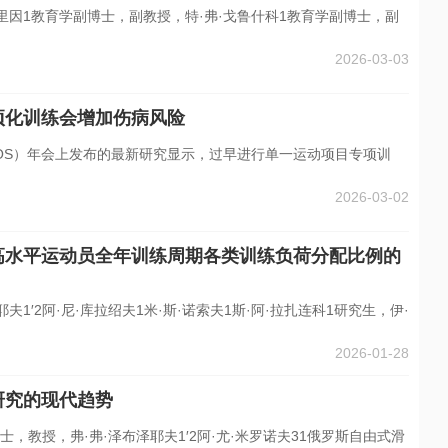
里因1教育学副博士，副教授，特·弗·戈鲁什科1教育学副博士，副
2026-03-03
项化训练会增加伤病风险
AOS）年会上发布的最新研究显示，过早进行单一运动项目专项训
2026-03-02
高水平运动员全年训练周期各类训练负荷分配比例的
1′2阿·尼·库拉绍夫1米·斯·诺索夫1斯·阿·拉扎连科1研究生，伊·
2026-01-28
研究的现代趋势
博士，教授，弗·弗·泽布泽耶夫1′2阿·尤·米罗诺夫31俄罗斯自由式滑