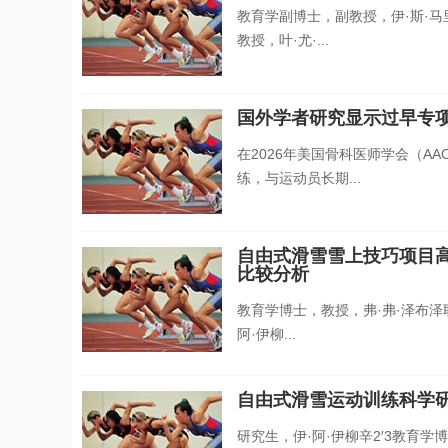
教育学副博士，副教授，伊·斯·马
教授，叶·尤·...
国外学者研究显示过早专
在2026年美国骨科医师学会（A
练，与运动员长期...
自由式滑雪雪上技巧项目
比较分析
教育学博士，教授，弗·弗·泽布泽耶夫
阿·伊柳...
自由式滑雪运动训练科学
研究生，伊·阿·伊柳辛2′3教育学