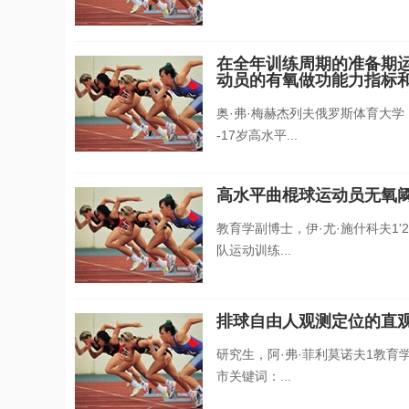
在全年训练周期的准备期运用
动员的有氧做功能力指标
奥·弗·梅赫杰列夫俄罗斯体育大学
-17岁高水平...
高水平曲棍球运动员无氧
教育学副博士，伊·尤·施什科夫1'
队运动训练...
排球自由人观测定位的直
研究生，阿·弗·菲利莫诺夫1教育
市关键词：...