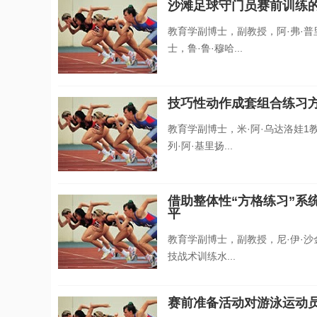
沙滩足球守门员赛前训练
教育学副博士，副教授，阿·弗·普
士，鲁·鲁·穆哈...
技巧性动作成套组合练习
教育学副博士，米·阿·乌达洛娃1
列·阿·基里扬...
借助整体性“方格练习”系
平
教育学副博士，副教授，尼·伊·
技战术训练水...
赛前准备活动对游泳运动