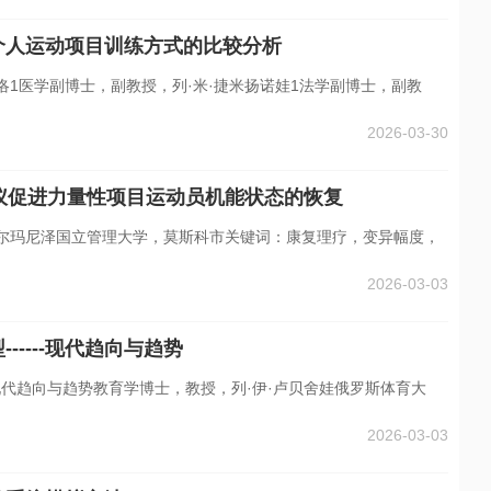
个人运动项目训练方式的比较分析
洛1医学副博士，副教授，列·米·捷米扬诺娃1法学副博士，副教
2026-03-30
按摩仪促进力量性项目运动员机能状态的恢复
图尔玛尼泽国立管理大学，莫斯科市关键词：康复理疗，变异幅度，
2026-03-03
-----现代趋向与趋势
--现代趋向与趋势教育学博士，教授，列·伊·卢贝舍娃俄罗斯体育大
2026-03-03