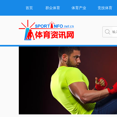
首页
群众体育
体育产业
竞技体育